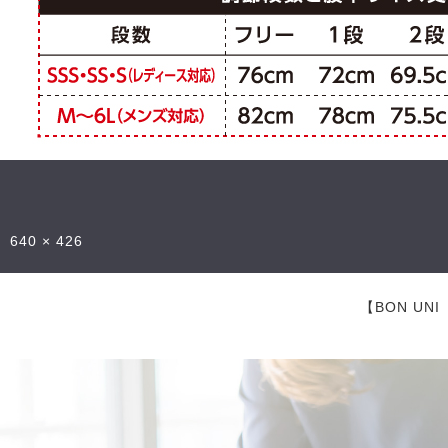
640 × 426
【BON U