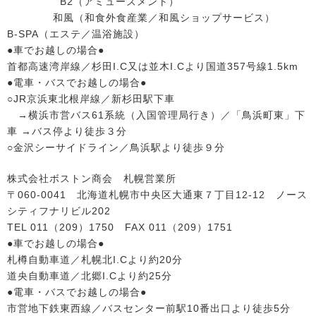
B2（アミューズメント）
和風（和食外食産業／和風ショップサービス）
B-SPA（エステ／温浴施設）
●車でお越しの場合●
首都高速湾岸線／杉田I.C又は並木I.Cより国道357号線1.5km
●電車・バスでお越しの場合●
○JR京浜東北根岸線／新杉田駅下車
→横浜市営バス61系統（入国管理局行き）／「鳥浜町東」下
車 →バス停より徒歩３分
○金沢シーサイドライン／鳥浜駅より徒歩９分
株式会社ボストン商会 札幌営業所
〒060-0041 北海道札幌市中央区大通東７丁目12-12 ノース
シティフナリビル202
TEL 011（209）1750 FAX 011（209）1751
●車でお越しの場合●
札樽自動車道／札幌北I.Cより約20分
道央自動車道／北郷I.Cより約25分
●電車・バスでお越しの場合●
市営地下鉄東西線／バスセンター前駅10番出口より徒歩5分