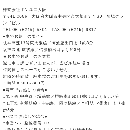
株式会社ボンユニ大阪
〒541-0056 大阪府大阪市中央区久太郎町3-4-30 船場グラ
ンドビル
TEL 06（6245）5801 FAX 06（6245）9617
●車でお越しの場合●
阪神高速13号東大阪線／阿波座出口より約8分
阪神高速 環状線／信濃橋出口より約8分
★お車でお越しのお客様
誠に申し訳ございませんが、当ビル駐車場は
時間貸しスペースがございません。
近隣の時間貸し駐車場のご利用をお願い致します。
１時間￥300～800円
●電車でお越しの場合●
○地下鉄 中央線・堺筋線／堺筋本町駅11番出口より徒歩7分
○地下鉄 御堂筋線・中央線・四ツ橋線／本町駅12番出口より徒
歩3分
●バスでお越しの場合●
○市営バス 路線番号103
大阪駅発なんば行き「北久宝寺」より徒歩8分