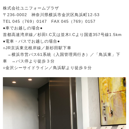
株式会社ユニフォームプラザ
〒236-0002 神奈川県横浜市金沢区鳥浜町12-53
TEL 045（769）0147 FAX 045（769）0157
●車でお越しの場合●
首都高速湾岸線／杉田I.C又は並木I.Cより国道357号線1.5km
●電車・バスでお越しの場合●
○JR京浜東北根岸線／新杉田駅下車
→横浜市営バス61系統（入国管理局行き）／「鳥浜東」下
車 →バス停より徒歩３分
○金沢シーサイドライン／鳥浜駅より徒歩９分