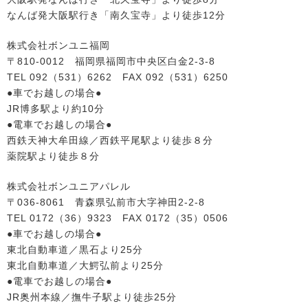
なんば発大阪駅行き「南久宝寺」より徒歩12分
株式会社ボンユニ福岡
〒810-0012 福岡県福岡市中央区白金2-3-8
TEL 092（531）6262 FAX 092（531）6250
●車でお越しの場合●
JR博多駅より約10分
●電車でお越しの場合●
西鉄天神大牟田線／西鉄平尾駅より徒歩８分
薬院駅より徒歩８分
株式会社ボンユニアパレル
〒036-8061 青森県弘前市大字神田2-2-8
TEL 0172（36）9323 FAX 0172（35）0506
●車でお越しの場合●
東北自動車道／黒石より25分
東北自動車道／大鰐弘前より25分
●電車でお越しの場合●
JR奥州本線／撫牛子駅より徒歩25分