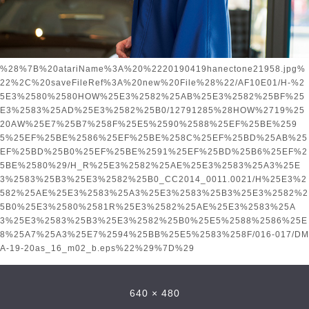
%28%7B%20atariName%3A%20%2220190419hanectone21958.jpg%
22%2C%20saveFileRef%3A%20new%20File%28%22/AF10E01/H-%2
5E3%2580%2580HOW%25E3%2582%25AB%25E3%2582%25BF%25
E3%2583%25AD%25E3%2582%25B0/12791285%28HOW%2719%25
20AW%25E7%25B7%258F%25E5%2590%2588%25EF%25BE%259
5%25EF%25BE%2586%25EF%25BE%258C%25EF%25BD%25AB%25
EF%25BD%25B0%25EF%25BE%2591%25EF%25BD%25B6%25EF%2
5BE%2580%29/H_R%25E3%2582%25AE%25E3%2583%25A3%25E
3%2583%25B3%25E3%2582%25B0_CC2014_0011.0021/H%25E3%2
582%25AE%25E3%2583%25A3%25E3%2583%25B3%25E3%2582%2
5B0%25E3%2580%2581R%25E3%2582%25AE%25E3%2583%25A
3%25E3%2583%25B3%25E3%2582%25B0%25E5%2588%2586%25E
8%25A7%25A3%25E7%2594%25BB%25E5%2583%258F/016-017/DM
A-19-20as_16_m02_b.eps%22%29%7D%29
640 × 480