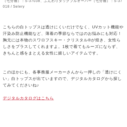
（七分袖）：S-37038、ふんわりタックプルオーバー（七分袖）：S-37
018 / Selery
こちらの白トップスは透けにくいだけでなく、UVカット機能や
汗染み防止機能など、薄着の季節ならではのお悩みにも対応！
胸元には本物のスワロフスキー・クリスタル®が煌き、女性ら
しさをプラスしてくれますよ。1枚で着てもルーズにならず、
きちんと感をまとえる女性に嬉しいアイテムです。
このほかにも、各事務服メーカーさんから一押しの「透けにく
い」白トップスが出ていますので、デジタルカタログから探し
てみてくださいね♪
デジタルカタログはこちら