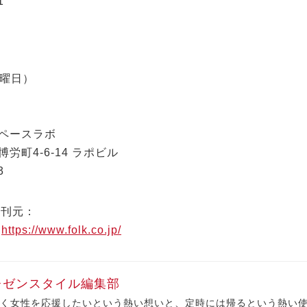
1
木曜日）
ペースラボ
労町4-6-14 ラポビル
3
発刊元：
社
https://www.folk.co.jp/
レゼンスタイル編集部
く女性を応援したいという熱い想いと、定時には帰るという熱い