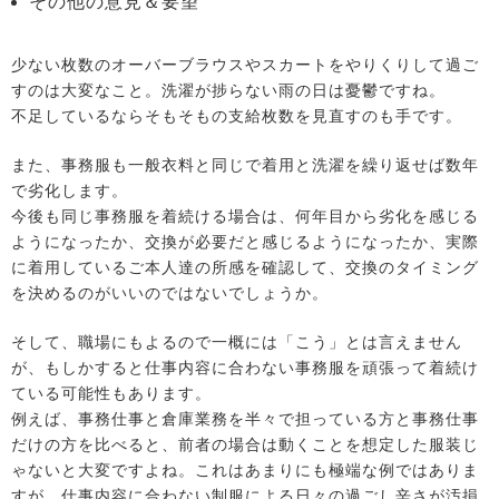
その他の意見＆要望
少ない枚数のオーバーブラウスやスカートをやりくりして過ご
すのは大変なこと。洗濯が捗らない雨の日は憂鬱ですね。
不足しているならそもそもの支給枚数を見直すのも手です。
また、事務服も一般衣料と同じで着用と洗濯を繰り返せば数年
で劣化します。
今後も同じ事務服を着続ける場合は、何年目から劣化を感じる
ようになったか、交換が必要だと感じるようになったか、実際
に着用しているご本人達の所感を確認して、交換のタイミング
を決めるのがいいのではないでしょうか。
そして、職場にもよるので一概には「こう」とは言えません
が、もしかすると仕事内容に合わない事務服を頑張って着続け
ている可能性もあります。
例えば、事務仕事と倉庫業務を半々で担っている方と事務仕事
だけの方を比べると、前者の場合は動くことを想定した服装じ
ゃないと大変ですよね。これはあまりにも極端な例ではありま
すが、仕事内容に合わない制服による日々の過ごし辛さが汚損