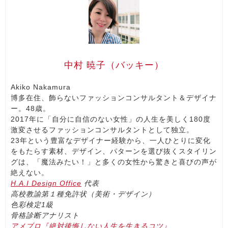
中村 暁子（バッキー）
Akiko Nakamura
博多在住、飾らないファッションコンサルタント＆デザイナ
ー。48歳。
2017年に「自分に自信のない女性」の人生を美しく180度
激変させるファッションコンサルタントとして独立。
23年という豊富なデザイナー経験から、一人ひとりに変化
をもたらす素材、デザイン、パターンを選び抜くスタイリン
グは、「魔法みたい！」と多くの女性から驚きと喜びの声が
絶えない。
H.A.I Design Office
代表
高校教諭第１種免許状（美術・デザイン）
色彩検定1級
骨格診断アナリスト
アメブロ『絶対後悔しない人生を生きるコツ』