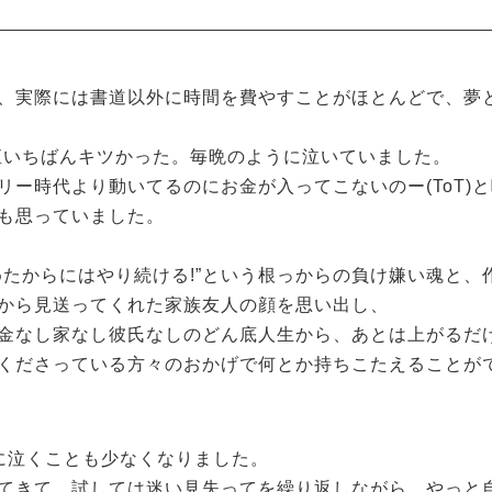
、実際には書道以外に時間を費やすことがほとんどで、夢
正直いちばんキツかった。毎晩のように泣いていました。
リー時代より動いてるのにお金が入ってこないのー(ToT)
も思っていました。
めたからにはやり続ける!”という根っからの負け嫌い魂と、
から見送ってくれた家族友人の顔を思い出し、
金なし家なし彼氏なしのどん底人生から、あとは上がるだ
くださっている方々のおかげで何とか持ちこたえることが
に泣くことも少なくなりました。
てきて、試しては迷い見失ってを繰り返しながら、やっと