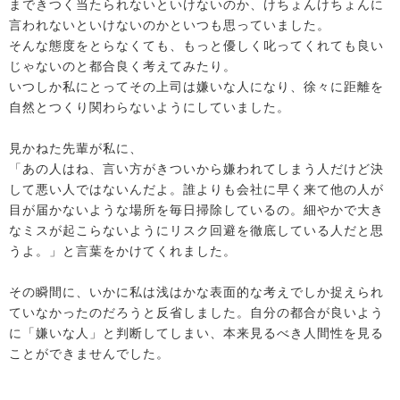
まできつく当たられないといけないのか、けちょんけちょんに
言われないといけないのかといつも思っていました。
そんな態度をとらなくても、もっと優しく叱ってくれても良い
じゃないのと都合良く考えてみたり。
いつしか私にとってその上司は嫌いな人になり、徐々に距離を
自然とつくり関わらないようにしていました。
見かねた先輩が私に、
「あの人はね、言い方がきついから嫌われてしまう人だけど決
して悪い人ではないんだよ。誰よりも会社に早く来て他の人が
目が届かないような場所を毎日掃除しているの。細やかで大き
なミスが起こらないようにリスク回避を徹底している人だと思
うよ。」と言葉をかけてくれました。
その瞬間に、いかに私は浅はかな表面的な考えでしか捉えられ
ていなかったのだろうと反省しました。自分の都合が良いよう
に「嫌いな人」と判断してしまい、本来見るべき人間性を見る
ことができませんでした。