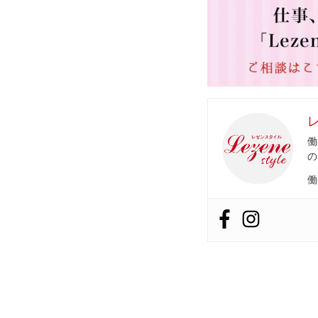
働
の
働