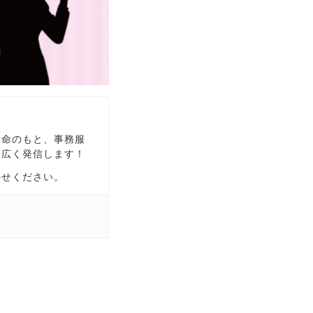
使命のもと、事務服
幅広く発信します！
かせください。