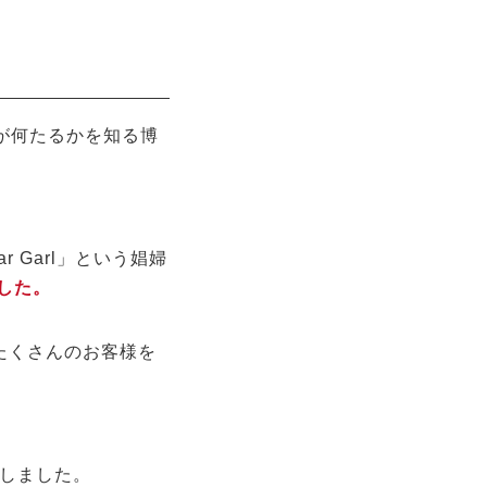
が何たるかを知る博
 Garl」という娼婦
した。
たくさんのお客様を
募しました。