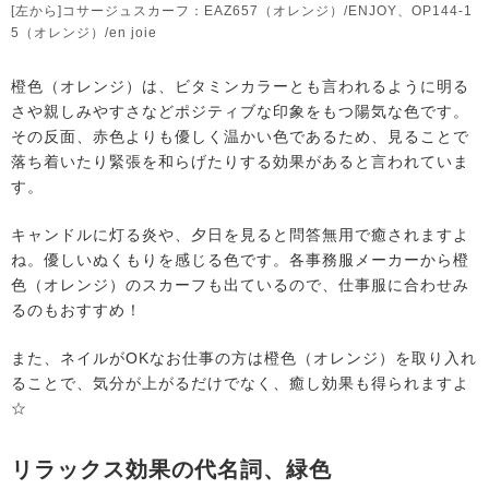
[左から]コサージュスカーフ：EAZ657（オレンジ）/ENJOY、OP144-1
5（オレンジ）/en joie
橙色（オレンジ）は、ビタミンカラーとも言われるように明る
さや親しみやすさなどポジティブな印象をもつ陽気な色です。
その反面、赤色よりも優しく温かい色であるため、見ることで
落ち着いたり緊張を和らげたりする効果があると言われていま
す。
キャンドルに灯る炎や、夕日を見ると問答無用で癒されますよ
ね。優しいぬくもりを感じる色です。各事務服メーカーから橙
色（オレンジ）のスカーフも出ているので、仕事服に合わせみ
るのもおすすめ！
また、ネイルがOKなお仕事の方は橙色（オレンジ）を取り入れ
ることで、気分が上がるだけでなく、癒し効果も得られますよ
☆
リラックス効果の代名詞、緑色