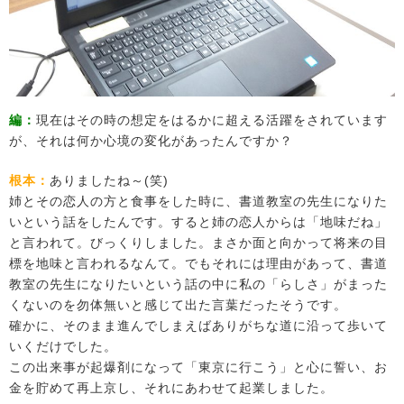
編：
現在はその時の想定をはるかに超える活躍をされています
が、それは何か心境の変化があったんですか？
根本：
ありましたね～(笑)
姉とその恋人の方と食事をした時に、書道教室の先生になりた
いという話をしたんです。すると姉の恋人からは「地味だね」
と言われて。びっくりしました。まさか面と向かって将来の目
標を地味と言われるなんて。でもそれには理由があって、書道
教室の先生になりたいという話の中に私の「らしさ」がまった
くないのを勿体無いと感じて出た言葉だったそうです。
確かに、そのまま進んでしまえばありがちな道に沿って歩いて
いくだけでした。
この出来事が起爆剤になって「東京に行こう」と心に誓い、お
金を貯めて再上京し、それにあわせて起業しました。