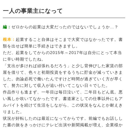
一人の事業主になって
編：
ゼロからの起業は大変だったのではないでしょうか…？
根本：
起業すること自体はそこまで大変ではなかったです。書
類を出せば簡単に手続きはできますし。
ただ、起業をしてからの2015年～2017年は自分にとって本当
に辛い時期でしたね。
「支出が多ければ頑張れるだろう」と少し背伸びした家賃の部
屋を借りて、色々と初期投資をするうちに貯金が減っていきま
した。勿論必死で働いたんですけど時間が過ぎていく方が早く
て、努力に対して収入が追い付いてこない日々でした。
作品作りも進まず、一年目は毎日泣いて、二年目もどん底。悪
い風しか吹いてなかったです。書道家としての仕事以外にもア
ルバイトを続けて生活をしながら、この状況をなんとか耐えき
りました。
状況が好転したのは最近になってからです。前編でもお話しし
た書の旅をきっかけにテレビ出演や新聞掲載が増え、企業様か