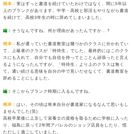
根本：
実はずっと書道を続けていたわけではなく、間に5年以
上のブランクがあります。中学・高校と部活もやりながら書道
を続けて、高校3年生の時に辞めてしまいました。
編：
そうなんですね。何か理由があったんですか…？
根本：
私が通っていた書道教室は幾つかのクラスに分かれてい
て、上級者のクラスが「特待生」でした。最終的にはこのクラ
スにも入れて、自分でも自信を持ってとことん頑張ったと言え
るようになったんですが、「特待生」より上のクラスは無く
て。通い続ける意味を自分の中で見いだせなくて、書道教室を
辞めることにしました。
編：
そこからブランク時期に入るんですね。
根本：
はい。その頃は将来自分が書道家になるなんて思いもし
ませんでした(笑)
高校卒業後に上京して栄養士の資格を取るために学校に入った
り、福島に戻って2年間アパレルのショップ店員をしたり、慌
ただしく過ごしていました。