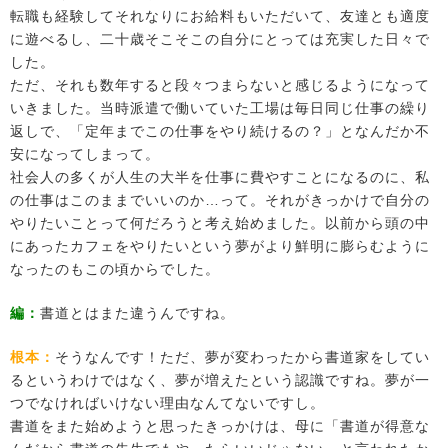
転職も経験してそれなりにお給料もいただいて、友達とも適度
に遊べるし、二十歳そこそこの自分にとっては充実した日々で
した。
ただ、それも数年すると段々つまらないと感じるようになって
いきました。当時派遣で働いていた工場は毎日同じ仕事の繰り
返しで、「定年までこの仕事をやり続けるの？」となんだか不
安になってしまって。
社会人の多くが人生の大半を仕事に費やすことになるのに、私
の仕事はこのままでいいのか…って。それがきっかけで自分の
やりたいことって何だろうと考え始めました。以前から頭の中
にあったカフェをやりたいという夢がより鮮明に膨らむように
なったのもこの頃からでした。
編：
書道とはまた違うんですね。
根本：
そうなんです！ただ、夢が変わったから書道家をしてい
るというわけではなく、夢が増えたという認識ですね。夢が一
つでなければいけない理由なんてないですし。
書道をまた始めようと思ったきっかけは、母に「書道が得意な